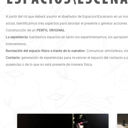
A partir del rol que deberá asumir el diseñador de Espacios\Escenario en un
social, identificamos tres aspectos para abordar el presente y generar acciones
Construcción de un
PERFIL ORIGINAL
:
La experiencia
: habitamos espacios en tanto los experimentamos, los apropiam
intervenimos.
Recreación del espacio físico a través de lo narrativo
: Comunicar atmósferas, vis
Contacto:
generación de experiencias para re-valorar el espacio del contacto a p
ausencias o de lo que no está presente de manera física.