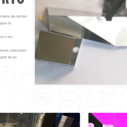
 momento de cambio
 para la
os y los
iones, creaciones.
artir de las