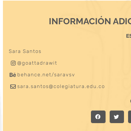
INFORMACIÓN ADI
E
Sara Santos
@goattadrawit
behance.net/saravsv
sara.santos@colegiatura.edu.co