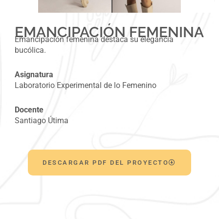
EMANCIPACIÓN FEMENINA
Emancipación femenina destaca su elegancia
bucólica.
Asignatura
Laboratorio Experimental de lo Femenino
Docente
Santiago Útima
DESCARGAR PDF DEL PROYECTO