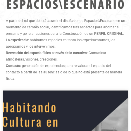
A partir del rol que deberá asumir el diseñador de Espacios\Escenario en un
momento de cambio social, identificamos tres aspectos para abordar el
presente y generar acciones para la Construcción de un
PERFIL ORIGINAL
:
La experiencia
: habitamos espacios en tanto los experimentamos, los
apropiamos y los intervenimos.
Recreación del espacio físico a través de lo narrativo
: Comunicar
atmósferas, visiones, creaciones.
Contacto:
generación de experiencias para re-valorar el espacio del
contacto a partir de las ausencias o de lo que no está presente de manera
física.