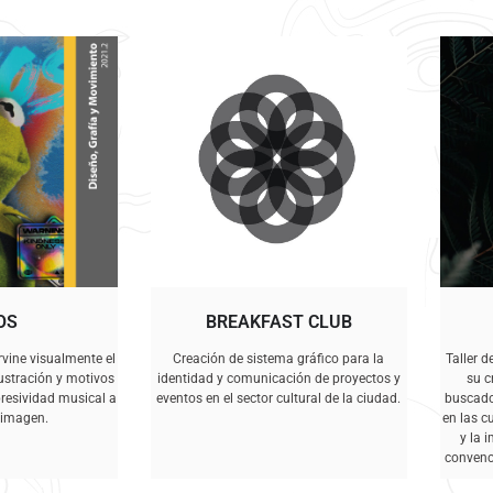
OS
BREAKFAST CLUB
rvine visualmente el
Creación de sistema gráfico para la
Taller 
lustración y motivos
identidad y comunicación de proyectos y
su c
resividad musical a
eventos en el sector cultural de la ciudad.
buscado 
a imagen.
en las c
y la 
convenci