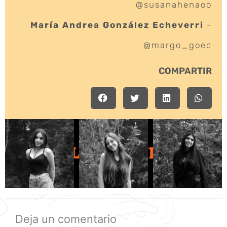
@susanahenaoo
María Andrea González Echeverri
-
@margo_goec
COMPARTIR
Deja un comentario