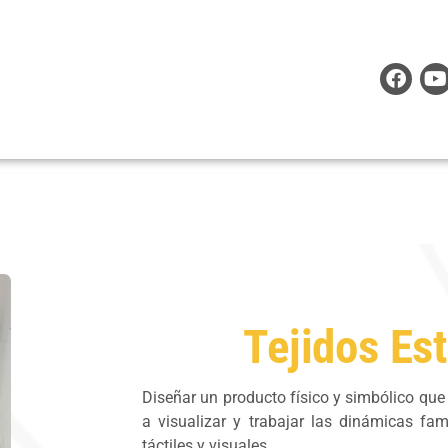
F
Y
a
o
c
u
e
t
b
u
o
b
Camila Palacio
o
e
k
Tejidos Es
Diseñar un producto físico y simbólico que
a visualizar y trabajar las dinámicas fam
táctiles y visuales.