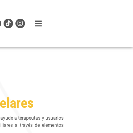
T
I
i
n
k
s
t
t
o
a
k
g
r
a
m
telares
 ayude a terapeutas y usuarios
iliares a través de elementos