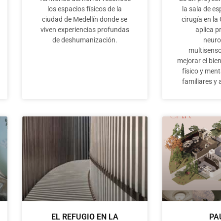
los espacios físicos de la
la sala de es
ciudad de Medellín donde se
cirugía en la
viven experiencias profundas
aplica p
de deshumanización.
neuro
multisenso
mejorar el bie
físico y ment
familiares 
EL REFUGIO EN LA
PA