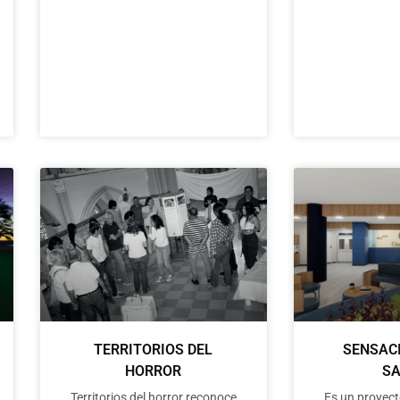
TERRITORIOS DEL
SENSAC
HORROR
S
Territorios del horror reconoce
Es un proyect