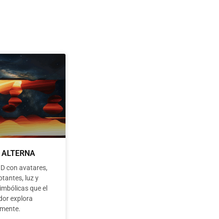
 ALTERNA
3D con avatares,
otantes, luz y
imbólicas que el
dor explora
emente.