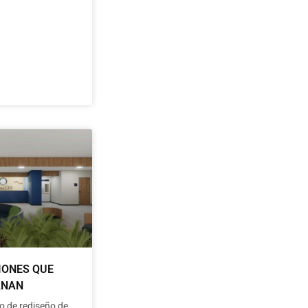
IONES QUE
ANAN
o de rediseño de