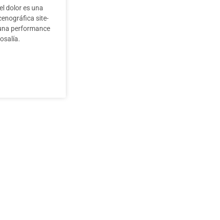
del dolor es una
enográfica site-
 una performance
osalía.