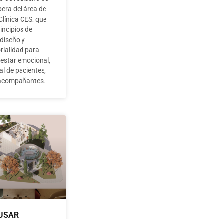
pera del área de
 Clínica CES, que
rincipios de
diseño y
rialidad para
nestar emocional,
al de pacientes,
y acompañantes.
USAR